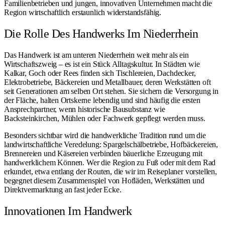
Familienbetrieben und jungen, innovativen Unternehmen macht die
Region wirtschaftlich erstaunlich widerstandsfähig.
Die Rolle Des Handwerks Im Niederrhein
Das Handwerk ist am unteren Niederrhein weit mehr als ein
Wirtschaftszweig – es ist ein Stück Alltagskultur. In Städten wie
Kalkar
,
Goch
oder
Rees
finden sich Tischlereien, Dachdecker,
Elektrobetriebe, Bäckereien und Metallbauer, deren Werkstätten oft
seit Generationen am selben Ort stehen. Sie sichern die Versorgung in
der Fläche, halten Ortskerne lebendig und sind häufig die ersten
Ansprechpartner, wenn historische Bausubstanz wie
Backsteinkirchen, Mühlen oder Fachwerk gepflegt werden muss.
Besonders sichtbar wird die handwerkliche Tradition rund um die
landwirtschaftliche Veredelung: Spargelschälbetriebe, Hofbäckereien,
Brennereien und Käsereien verbinden bäuerliche Erzeugung mit
handwerklichem Können. Wer die Region zu Fuß oder mit dem Rad
erkundet, etwa entlang der Routen, die wir im
Reiseplaner
vorstellen,
begegnet diesem Zusammenspiel von Hofläden, Werkstätten und
Direktvermarktung an fast jeder Ecke.
Innovationen Im Handwerk