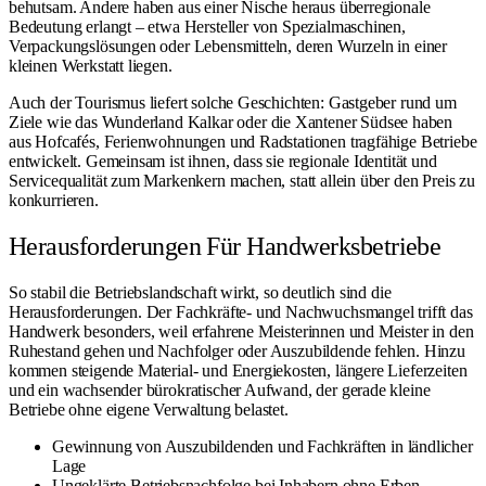
behutsam. Andere haben aus einer Nische heraus überregionale
Bedeutung erlangt – etwa Hersteller von Spezialmaschinen,
Verpackungslösungen oder Lebensmitteln, deren Wurzeln in einer
kleinen Werkstatt liegen.
Auch der Tourismus liefert solche Geschichten: Gastgeber rund um
Ziele wie das
Wunderland Kalkar
oder die
Xantener Südsee
haben
aus Hofcafés, Ferienwohnungen und Radstationen tragfähige Betriebe
entwickelt. Gemeinsam ist ihnen, dass sie regionale Identität und
Servicequalität zum Markenkern machen, statt allein über den Preis zu
konkurrieren.
Herausforderungen Für Handwerksbetriebe
So stabil die Betriebslandschaft wirkt, so deutlich sind die
Herausforderungen. Der Fachkräfte- und Nachwuchsmangel trifft das
Handwerk besonders, weil erfahrene Meisterinnen und Meister in den
Ruhestand gehen und Nachfolger oder Auszubildende fehlen. Hinzu
kommen steigende Material- und Energiekosten, längere Lieferzeiten
und ein wachsender bürokratischer Aufwand, der gerade kleine
Betriebe ohne eigene Verwaltung belastet.
Gewinnung von Auszubildenden und Fachkräften in ländlicher
Lage
Ungeklärte Betriebsnachfolge bei Inhabern ohne Erben