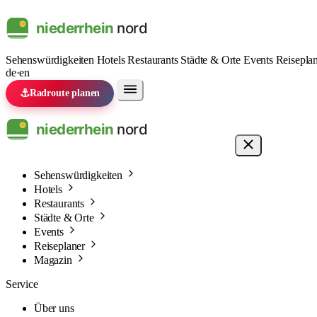
Sehenswürdigkeiten
Hotels
Restaurants
Städte & Orte
Events
Reisepla
de
·
en
⚓
Radroute planen
Sehenswürdigkeiten
Hotels
Restaurants
Städte & Orte
Events
Reiseplaner
Magazin
Service
Über uns