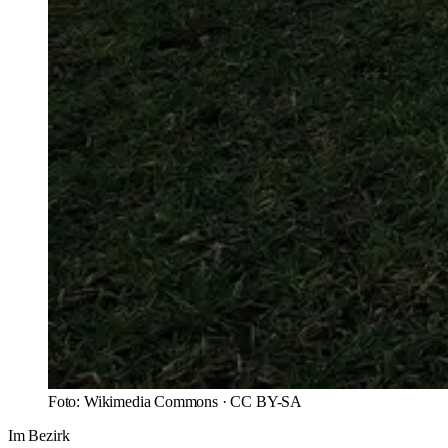
Foto:
Wikimedia Commons
·
CC BY-SA
Im Bezirk