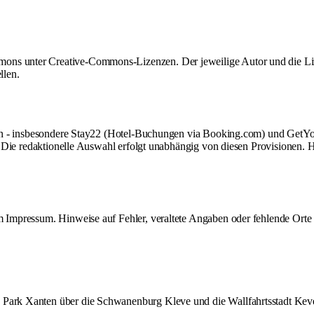
mons unter Creative-Commons-Lizenzen. Der jeweilige Autor und die L
llen.
haften - insbesondere Stay22 (Hotel-Buchungen via Booking.com) und Get
ts. Die redaktionelle Auswahl erfolgt unabhängig von diesen Provisionen. 
im
Impressum
. Hinweise auf Fehler, veraltete Angaben oder fehlende Ort
n Park Xanten über die Schwanenburg Kleve und die Wallfahrtsstadt Kev