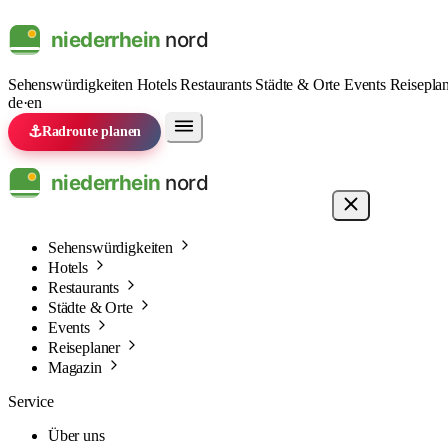
Sehenswürdigkeiten
Hotels
Restaurants
Städte & Orte
Events
Reisepla
de
·
en
⚓
Radroute planen
Sehenswürdigkeiten
Hotels
Restaurants
Städte & Orte
Events
Reiseplaner
Magazin
Service
Über uns