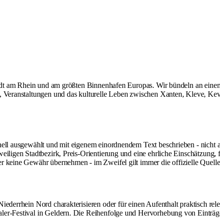
 Stadt am Rhein und am größten Binnenhafen Europas. Wir bündeln an ein
 Veranstaltungen und das kulturelle Leben zwischen Xanten, Kleve, Kevel
onell ausgewählt und mit eigenem einordnendem Text beschrieben - nich
eiligen Stadtbezirk, Preis-Orientierung und eine ehrliche Einschätzung, 
r keine Gewähr übernehmen - im Zweifel gilt immer die offizielle Quelle
iederrhein Nord charakterisieren oder für einen Aufenthalt praktisch rel
er-Festival in Geldern. Die Reihenfolge und Hervorhebung von Einträgen 