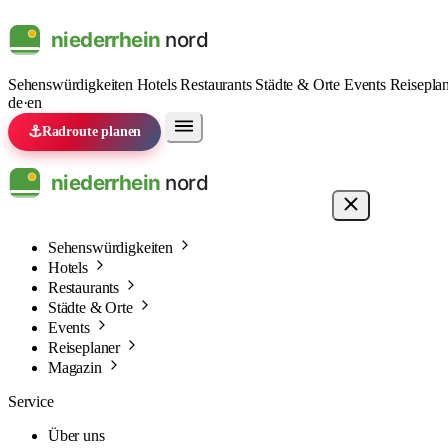
Sehenswürdigkeiten
Hotels
Restaurants
Städte & Orte
Events
Reisepla
de
·
en
⚓
Radroute planen
Sehenswürdigkeiten
Hotels
Restaurants
Städte & Orte
Events
Reiseplaner
Magazin
Service
Über uns