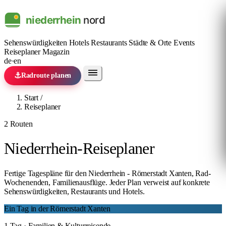
Sehenswürdigkeiten
Hotels
Restaurants
Städte & Orte
Events
Reiseplaner
Magazin
de
·
en
⚓
Radroute planen
Start
/
Reiseplaner
2 Routen
Niederrhein-Reiseplaner
Fertige Tagespläne für den Niederrhein - Römerstadt Xanten, Rad-
Wochenenden, Familienausflüge. Jeder Plan verweist auf konkrete
Sehenswürdigkeiten, Restaurants und Hotels.
Ein Tag in der Römerstadt Xanten
1 Tag · Familien & Kulturreisende