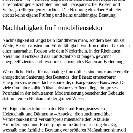
Einschätzungen einzuholen und auf Transparenz bei Kosten und
Vertragsbedingungen zu achten. Die Nennung einzelner Anbieter
ersetzt keine eigene Prüfung und keine unabhängige Beratung.
Nachhaltigkeit Im Immobiliensektor
Nachhaltigkeit ist längst kein Randthema mehr, sondern beeinflusst
Werte, Betriebskosten und Förderfähigkeit von Immobilien. Gerade in
einer naturnahen Region wie dem Niederrhein, in der Rheinauen,
Niers und Reichswald das Landschaftsbild prägen, gewinnt
energieeffizientes und ressourcenschonendes Bauen an Bedeutung.
Wesentliche Hebel für nachhaltige Immobilien sind unter anderem die
energetische Sanierung des Bestands, der Einsatz erneuerbarer
Energien sowie eine flächensparende, ortsangepasste Bauweise. Da
viele Orte über solide Altbausubstanz verfügen, liegt ein großes
Potenzial in der behutsamen Modernisierung bestehender Gebäude
statt im reinen Neubau auf der grünen Wiese.
Für Eigentümer lohnt sich der Blick auf Energieausweise,
Heiztechnik und Dämmung – Aspekte, die zunehmend über
Vermietbarkeit und Verkaufspreis mitentscheiden. Aktuelle
Anforderungen und Förderprogramme ändern sich regelmäßig,
weshalb eine fachliche Beratung vor größeren Maßnahmen sinnvoll