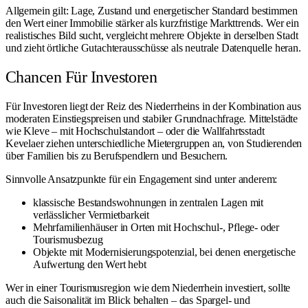
Allgemein gilt: Lage, Zustand und energetischer Standard bestimmen
den Wert einer Immobilie stärker als kurzfristige Markttrends. Wer ein
realistisches Bild sucht, vergleicht mehrere Objekte in derselben Stadt
und zieht örtliche Gutachterausschüsse als neutrale Datenquelle heran.
Chancen Für Investoren
Für Investoren liegt der Reiz des Niederrheins in der Kombination aus
moderaten Einstiegspreisen und stabiler Grundnachfrage. Mittelstädte
wie Kleve – mit Hochschulstandort – oder die Wallfahrtsstadt
Kevelaer
ziehen unterschiedliche Mietergruppen an, von Studierenden
über Familien bis zu Berufspendlern und Besuchern.
Sinnvolle Ansatzpunkte für ein Engagement sind unter anderem:
klassische Bestandswohnungen in zentralen Lagen mit
verlässlicher Vermietbarkeit
Mehrfamilienhäuser in Orten mit Hochschul-, Pflege- oder
Tourismusbezug
Objekte mit Modernisierungspotenzial, bei denen energetische
Aufwertung den Wert hebt
Wer in einer Tourismusregion wie dem Niederrhein investiert, sollte
auch die Saisonalität im Blick behalten – das Spargel- und