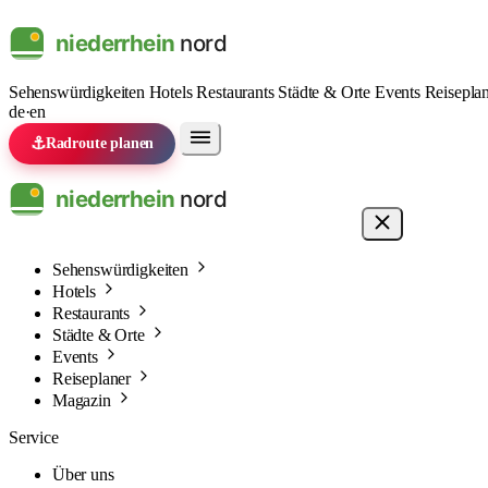
Sehenswürdigkeiten
Hotels
Restaurants
Städte & Orte
Events
Reisepla
de
·
en
⚓
Radroute planen
Sehenswürdigkeiten
Hotels
Restaurants
Städte & Orte
Events
Reiseplaner
Magazin
Service
Über uns