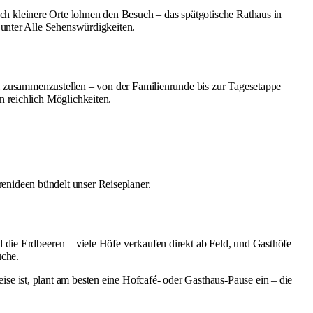
ch kleinere Orte lohnen den Besuch – das spätgotische Rathaus in
 unter
Alle Sehenswürdigkeiten
.
ll zusammenzustellen – von der Familienrunde bis zur Tagesetappe
 reichlich Möglichkeiten.
renideen bündelt unser
Reiseplaner
.
 die Erdbeeren – viele Höfe verkaufen direkt ab Feld, und Gasthöfe
üche.
e ist, plant am besten eine Hofcafé- oder Gasthaus-Pause ein – die