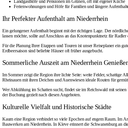
Landgasthöfe und Pensionen im Grünen, oft mit eigener Küche
Ferienwohnungen und Höfe für Familien und längere Aufenthalt
Ihr Perfekter Aufenthalt am Niederrhein
Ein gelungener Aufenthalt beginnt mit der richtigen Lage. Der nördlic
lassen möchte, sollte auf Anschluss an das Knotenpunktnetz für Radler 
Für die Planung Ihrer Etappen und Touren ist unser
Reiseplaner
ein gut
Erdbeersaison sind beliebte Häuser oft früher ausgebucht.
Sommerliche Auszeit am Niederrhein Genieße
Im Sommer zeigt die Region ihre lichte Seite: weite Felder, schattige Al
Rheinauen mit ihren Deichen und Auenwiesen ideale Routen für gemütl
Wer Abkühlung im Schatten sucht, findet sie im
Reichswald
mit seinen 
der Buchung gezielt nach diesen Angeboten.
Kulturelle Vielfalt und Historische Städte
Kaum eine Region verbindet so viele Epochen auf engem Raum. Im
Ar
Bauwerken am Niederrhein. In Kleve erinnert die
Schwanenburg
an di