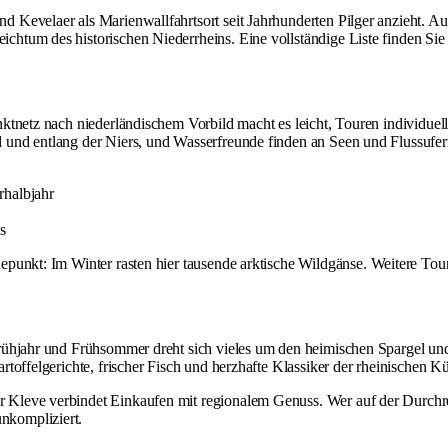
 Kevelaer als Marienwallfahrtsort seit Jahrhunderten Pilger anzieht. Au
htum des historischen Niederrheins. Eine vollständige Liste finden Sie
ktnetz nach niederländischem Vorbild macht es leicht, Touren individue
und entlang der Niers, und Wasserfreunde finden an Seen und Flussufern
rhalbjahr
s
punkt: Im Winter rasten hier tausende arktische Wildgänse. Weitere Tou
rühjahr und Frühsommer dreht sich vieles um den heimischen Spargel und
toffelgerichte, frischer Fisch und herzhafte Klassiker der rheinischen K
leve verbindet Einkaufen mit regionalem Genuss. Wer auf der Durchreis
nkompliziert.