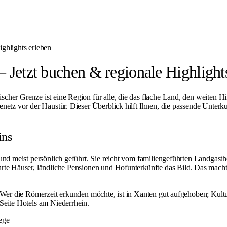
ghlights erleben
 Jetzt buchen & regionale Highlight
cher Grenze ist eine Region für alle, die das flache Land, den weiten 
enetz vor der Haustür. Dieser Überblick hilft Ihnen, die passende Unter
ins
und meist persönlich geführt. Sie reicht vom familiengeführten Landgast
rte Häuser, ländliche Pensionen und Hofunterkünfte das Bild. Das macht d
: Wer die Römerzeit erkunden möchte, ist in
Xanten
gut aufgehoben; Kultu
 Seite
Hotels am Niederrhein
.
ege