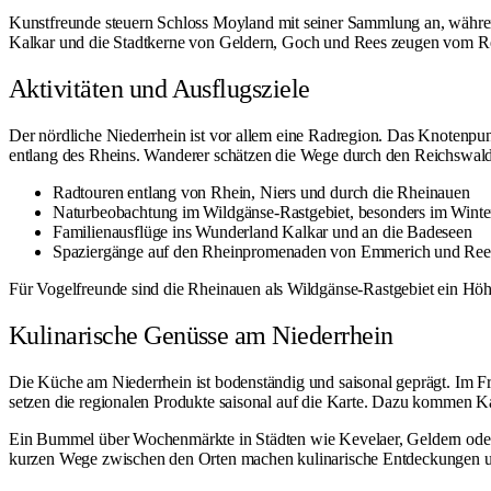
Kunstfreunde steuern
Schloss Moyland
mit seiner Sammlung an, während
Kalkar und die Stadtkerne von Geldern, Goch und Rees zeugen vom Reic
Aktivitäten und Ausflugsziele
Der nördliche Niederrhein ist vor allem eine Radregion. Das Knotenpun
entlang des Rheins. Wanderer schätzen die Wege durch den Reichswald 
Radtouren entlang von Rhein, Niers und durch die Rheinauen
Naturbeobachtung im Wildgänse-Rastgebiet, besonders im Winte
Familienausflüge ins Wunderland Kalkar und an die Badeseen
Spaziergänge auf den Rheinpromenaden von Emmerich und Ree
Für Vogelfreunde sind die
Rheinauen als Wildgänse-Rastgebiet
ein Höhe
Kulinarische Genüsse am Niederrhein
Die Küche am Niederrhein ist bodenständig und saisonal geprägt. Im F
setzen die regionalen Produkte saisonal auf die Karte. Dazu kommen Kar
Ein Bummel über Wochenmärkte in Städten wie Kevelaer, Geldern oder K
kurzen Wege zwischen den Orten machen kulinarische Entdeckungen u