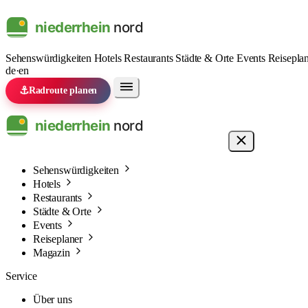
Sehenswürdigkeiten
Hotels
Restaurants
Städte & Orte
Events
Reisepla
de
·
en
⚓
Radroute planen
Sehenswürdigkeiten
Hotels
Restaurants
Städte & Orte
Events
Reiseplaner
Magazin
Service
Über uns