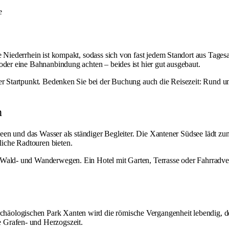
e
he Niederrhein ist kompakt, sodass sich von fast jedem Standort aus Tage
oder eine Bahnanbindung achten – beides ist hier gut ausgebaut.
er Startpunkt. Bedenken Sie bei der Buchung auch die Reisezeit: Rund um
n
leen und das Wasser als ständiger Begleiter. Die
Xantener Südsee
lädt zu
iche Radtouren bieten.
Wald- und Wanderwegen. Ein Hotel mit Garten, Terrasse oder Fahrradverle
chäologischen Park Xanten
wird die römische Vergangenheit lebendig, 
e Grafen- und Herzogszeit.