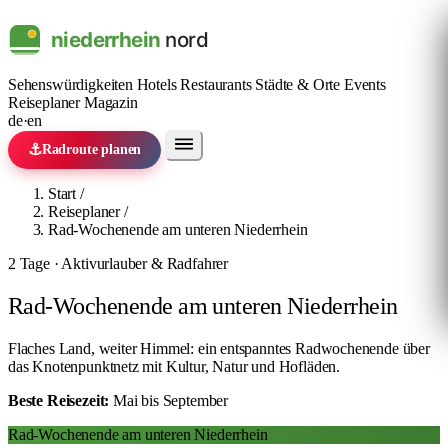
Sehenswürdigkeiten
Hotels
Restaurants
Städte & Orte
Events
Reiseplaner
Magazin
de
·
en
⚓
Radroute planen
Start
/
Reiseplaner
/
Rad-Wochenende am unteren Niederrhein
2 Tage · Aktivurlauber & Radfahrer
Rad-Wochenende am unteren Niederrhein
Flaches Land, weiter Himmel: ein entspanntes Radwochenende über
das Knotenpunktnetz mit Kultur, Natur und Hofläden.
Beste Reisezeit:
Mai bis September
Rad-Wochenende am unteren Niederrhein