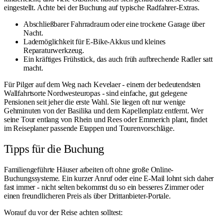
eingestellt. Achte bei der Buchung auf typische Radfahrer-Extras.
Abschließbarer Fahrradraum oder eine trockene Garage über
Nacht.
Lademöglichkeit für E-Bike-Akkus und kleines
Reparaturwerkzeug.
Ein kräftiges Frühstück, das auch früh aufbrechende Radler satt
macht.
Für Pilger auf dem Weg nach Kevelaer - einem der bedeutendsten
Wallfahrtsorte Nordwesteuropas - sind einfache, gut gelegene
Pensionen seit jeher die erste Wahl. Sie liegen oft nur wenige
Gehminuten von der Basilika und dem Kapellenplatz entfernt. Wer
seine Tour entlang von Rhein und
Rees
oder
Emmerich
plant, findet
im
Reiseplaner
passende Etappen und Tourenvorschläge.
Tipps für die Buchung
Familiengeführte Häuser arbeiten oft ohne große Online-
Buchungssysteme. Ein kurzer Anruf oder eine E-Mail lohnt sich daher
fast immer - nicht selten bekommst du so ein besseres Zimmer oder
einen freundlicheren Preis als über Drittanbieter-Portale.
Worauf du vor der Reise achten solltest: