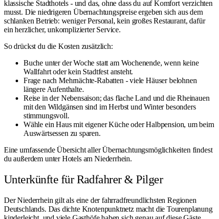
klassische Stadthotels - und das, ohne dass du auf Komfort verzichten
musst. Die niedrigeren Übernachtungspreise ergeben sich aus dem
schlanken Betrieb: weniger Personal, kein großes Restaurant, dafür
ein herzlicher, unkomplizierter Service.
So drückst du die Kosten zusätzlich:
Buche unter der Woche statt am Wochenende, wenn keine
Wallfahrt oder kein Stadtfest ansteht.
Frage nach Mehrnächte-Rabatten - viele Häuser belohnen
längere Aufenthalte.
Reise in der Nebensaison; das flache Land und die
Rheinauen
mit den Wildgänsen
sind im Herbst und Winter besonders
stimmungsvoll.
Wähle ein Haus mit eigener Küche oder Halbpension, um beim
Auswärtsessen zu sparen.
Eine umfassende Übersicht aller Übernachtungsmöglichkeiten findest
du außerdem unter
Hotels am Niederrhein
.
Unterkünfte für Radfahrer & Pilger
Der Niederrhein gilt als eine der fahrradfreundlichsten Regionen
Deutschlands. Das dichte Knotenpunktnetz macht die Tourenplanung
kinderleicht, und viele Gasthöfe haben sich genau auf diese Gäste