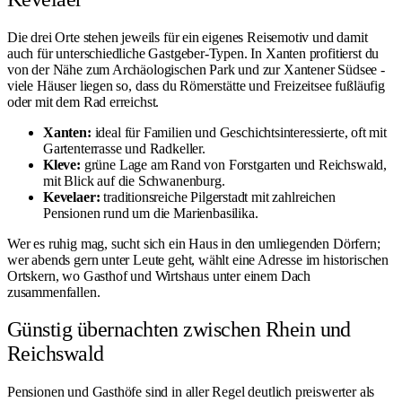
Die drei Orte stehen jeweils für ein eigenes Reisemotiv und damit
auch für unterschiedliche Gastgeber-Typen. In Xanten profitierst du
von der Nähe zum
Archäologischen Park
und zur
Xantener Südsee
-
viele Häuser liegen so, dass du Römerstätte und Freizeitsee fußläufig
oder mit dem Rad erreichst.
Xanten:
ideal für Familien und Geschichtsinteressierte, oft mit
Gartenterrasse und Radkeller.
Kleve:
grüne Lage am Rand von
Forstgarten
und Reichswald,
mit Blick auf die
Schwanenburg
.
Kevelaer:
traditionsreiche Pilgerstadt mit zahlreichen
Pensionen rund um die
Marienbasilika
.
Wer es ruhig mag, sucht sich ein Haus in den umliegenden Dörfern;
wer abends gern unter Leute geht, wählt eine Adresse im historischen
Ortskern, wo Gasthof und Wirtshaus unter einem Dach
zusammenfallen.
Günstig übernachten zwischen Rhein und
Reichswald
Pensionen und Gasthöfe sind in aller Regel deutlich preiswerter als