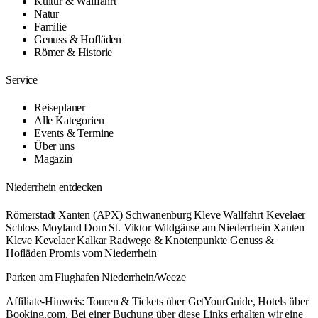
Kultur & Wallfahrt
Natur
Familie
Genuss & Hofläden
Römer & Historie
Service
Reiseplaner
Alle Kategorien
Events & Termine
Über uns
Magazin
Niederrhein entdecken
Römerstadt Xanten (APX)
Schwanenburg Kleve
Wallfahrt Kevelaer
Schloss Moyland
Dom St. Viktor
Wildgänse am Niederrhein
Xanten
Kleve
Kevelaer
Kalkar
Radwege & Knotenpunkte
Genuss &
Hofläden
Promis vom Niederrhein
Parken am Flughafen Niederrhein/Weeze
Affiliate-Hinweis: Touren & Tickets über GetYourGuide, Hotels über
Booking.com. Bei einer Buchung über diese Links erhalten wir eine